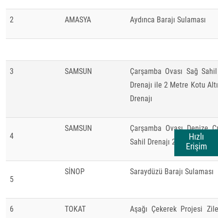
2
AMASYA
Aydınca Barajı Sulaması
3
SAMSUN
Çarşamba Ovası Sağ Sahil
Drenajı ile 2 Metre Kotu Alt
Drenajı
SAMSUN
Çarşamba Ovası Denize Çık
Hızlı
4
Sahil Drenajı 2. Kısım
Erişim
SİNOP
Saraydüzü Barajı Sulaması
5
6
TOKAT
Aşağı Çekerek Projesi Zile