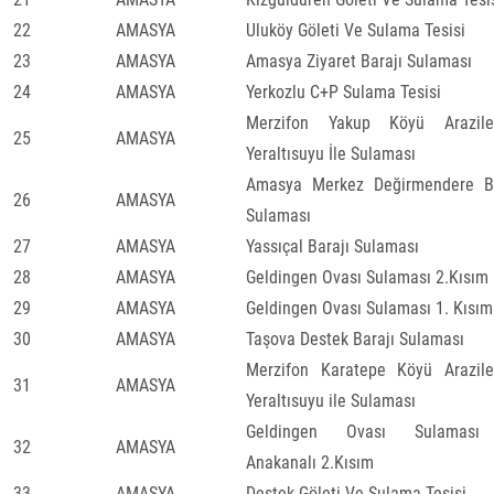
22
AMASYA
Uluköy Göleti Ve Sulama Tesisi
23
AMASYA
Amasya Ziyaret Barajı Sulaması
24
AMASYA
Yerkozlu C+P Sulama Tesisi
Merzifon Yakup Köyü Araziler
25
AMASYA
Yeraltısuyu İle Sulaması
Amasya Merkez Değirmendere Ba
26
AMASYA
Sulaması
27
AMASYA
Yassıçal Barajı Sulaması
28
AMASYA
Geldingen Ovası Sulaması 2.Kısım
29
AMASYA
Geldingen Ovası Sulaması 1. Kısım
30
AMASYA
Taşova Destek Barajı Sulaması
Merzifon Karatepe Köyü Araziler
31
AMASYA
Yeraltısuyu ile Sulaması
Geldingen Ovası Sulamas
32
AMASYA
Anakanalı 2.Kısım
33
AMASYA
Destek Göleti Ve Sulama Tesisi