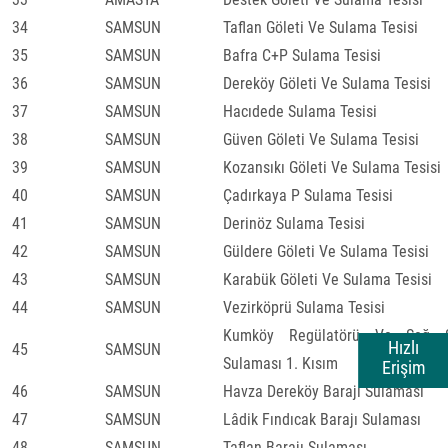
34
SAMSUN
Taflan Göleti Ve Sulama Tesisi
35
SAMSUN
Bafra C+P Sulama Tesisi
36
SAMSUN
Dereköy Göleti Ve Sulama Tesisi
37
SAMSUN
Hacıdede Sulama Tesisi
38
SAMSUN
Güven Göleti Ve Sulama Tesisi
39
SAMSUN
Kozansıkı Göleti Ve Sulama Tesisi
40
SAMSUN
Çadırkaya P Sulama Tesisi
41
SAMSUN
Derinöz Sulama Tesisi
42
SAMSUN
Güldere Göleti Ve Sulama Tesisi
43
SAMSUN
Karabük Göleti Ve Sulama Tesisi
44
SAMSUN
Vezirköprü Sulama Tesisi
Kumköy Regülatörü Ve Sağ S
Hızlı
45
SAMSUN
Sulaması 1. Kısım
Erişim
46
SAMSUN
Havza Dereköy Barajı Sulaması
47
SAMSUN
Lâdik Fındıcak Barajı Sulaması
48
SAMSUN
Taflan Barajı Sulaması