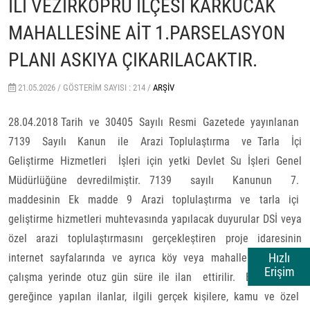
İLİ VEZİRKÖPRÜ İLÇESİ KARKUCAK
MAHALLESİNE AİT 1.PARSELASYON
PLANI ASKIYA ÇIKARILACAKTIR.
21.05.2026 /
GÖSTERIM SAYISI : 214 /
ARŞIV
28.04.2018 Tarih ve 30405 Sayılı Resmi Gazetede yayınlanan
7139 Sayılı Kanun ile Arazi Toplulaştırma ve Tarla İçi
Geliştirme Hizmetleri İşleri için yetki Devlet Su İşleri Genel
Müdürlüğüne devredilmiştir. 7139 sayılı Kanunun 7.
maddesinin Ek madde 9 Arazi toplulaştırma ve tarla içi
geliştirme hizmetleri muhtevasında yapılacak duyurular DSİ veya
özel arazi toplulaştırmasını gerçekleştiren proje idaresinin
Hızlı
internet sayfalarında ve ayrıca köy veya mahalle muhtarının
Erişim
çalışma yerinde otuz gün süre ile ilan ettirilir. Bu madde
gereğince yapılan ilanlar, ilgili gerçek kişilere, kamu ve özel