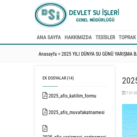
ANA SAYFA
HAKKIMIZDA
TESİSLER
TOPRAK 
Anasayfa
>
2025 YILI DÜNYA SU GÜNÜ YARIŞMA 
EK DOSYALAR (14)
202
7.01.2
2025_afis_katilim_formu
257 kb
2025_afis_muvafakatnamesi
279 kb