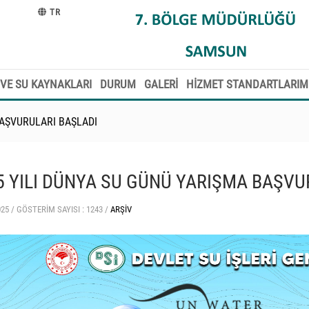
TR
VE SU KAYNAKLARI
DURUM
GALERİ
HİZMET STANDARTLARIM
BAŞVURULARI BAŞLADI
5 YILI DÜNYA SU GÜNÜ YARIŞMA BAŞVU
025 /
GÖSTERIM SAYISI : 1243 /
ARŞIV