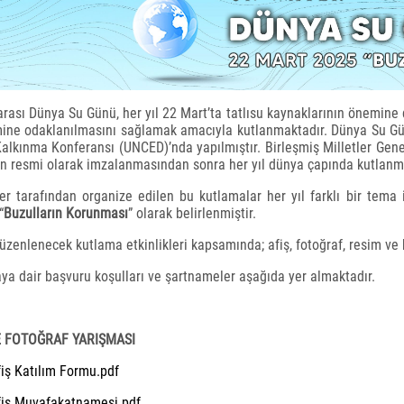
arası Dünya Su Günü, her yıl 22 Mart’ta tatlısu kaynaklarının önemine 
ine odaklanılmasını sağlamak amacıyla kutlanmaktadır. Dünya Su Günü i
alkınma Konferansı (UNCED)’nda yapılmıştır. Birleşmiş Milletler Gen
ın resmi olarak imzalanmasından sonra her yıl dünya çapında kutlanm
r tarafından organize edilen bu kutlamalar her yıl farklı bir tema 
“
Buzulların Korunması
” olarak belirlenmiştir.
düzenlenecek kutlama etkinlikleri kapsamında; afiş, fotoğraf, resim v
ya dair başvuru koşulları ve şartnameler aşağıda yer almaktadır.
E FOTOĞRAF YARIŞMASI
iş Katılım Formu.pdf
fiş Muvafakatnamesi.pdf