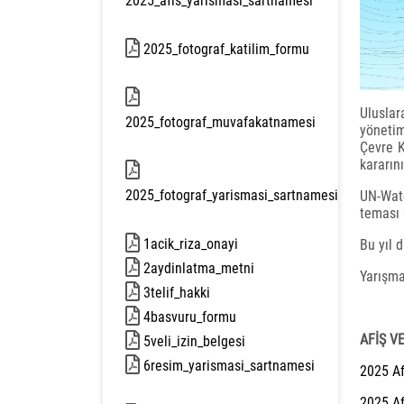
2025_afis_yarismasi_sartnamesi
300 kb
2025_fotograf_katilim_formu
230 kb
Uluslar
2025_fotograf_muvafakatnamesi
yönetim
Çevre K
333 kb
kararın
2025_fotograf_yarismasi_sartnamesi
UN-Wate
teması 
251 kb
1acik_riza_onayi
Bu yıl 
189 kb
2aydinlatma_metni
173 kb
Yarışma
3telif_hakki
258 kb
4basvuru_formu
227 kb
AFİŞ V
5veli_izin_belgesi
256 kb
6resim_yarismasi_sartnamesi
2025 Af
232 kb
2025 A