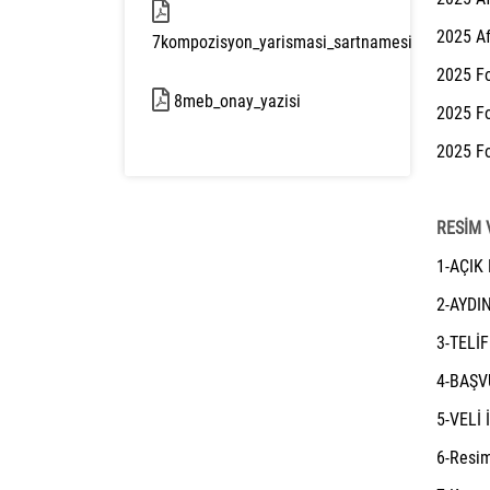
2025 Af
7kompozisyon_yarismasi_sartnamesi
2025 Fo
238 kb
8meb_onay_yazisi
52 kb
2025 F
2025 Fo
RESİM 
1-AÇIK 
2-AYDI
3-TELİF
4-BAŞV
5-VELİ 
6-Resim