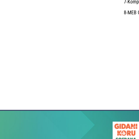
7-Kompo
8-MEB O